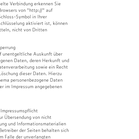
sselte Verbindung erkennen Sie
Browsers von "http://" auf
Schloss-Symbol in Ihrer
hlüsselung aktiviert ist, können
tteln, nicht von Dritten
Sperrung
f unentgeltliche Auskunft über
ogenen Daten, deren Herkunft und
tenverarbeitung sowie ein Recht
 Löschung dieser Daten. Hierzu
Thema personenbezogene Daten
 der im Impressum angegebenen
Impressumspflicht
ur Übersendung von nicht
bung und Informationsmaterialien
Betreiber der Seiten behalten sich
 im Falle der unverlangten