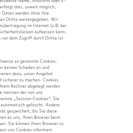
elsweise Name, Anschrift oder E-
rfolgt dies, soweit möglich,
se Daten werden ohne Ihre
 an Dritte weitergegeben. Wir
übertragung im Internet (z.B. bei
icherheitslücken aufweisen kann.
 vor dem Zugriff durch Dritte ist
ilweise so genannte Cookies.
er keinen Schaden an und
dienen dazu, unser Angebot
nd sicherer zu machen. Cookies
 Ihrem Rechner abgelegt werden
ie meisten der von uns
nannte „Session-Cookies“. Sie
 automatisch gelöscht. Andere
ät gespeichert, bis Sie diese
hen es uns, Ihren Browser beim
en. Sie können Ihren Browser so
tzen von Cookies informiert