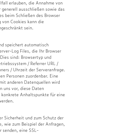
lfall erlauben, die Annahme von
r generell ausschließen sowie das
es beim Schließen des Browser
g von Cookies kann die
ngeschränkt sein.
und speichert automatisch
rver-Log Files, die Ihr Browser
 Dies sind: Browsertyp und
triebssystem / Referrer URL /
ers / Uhrzeit der Serveranfrage.
en Personen zuordenbar. Eine
mit anderen Datenquellen wird
n uns vor, diese Daten
s konkrete Anhaltspunkte für eine
werden.
er Sicherheit und zum Schutz der
e, wie zum Beispiel der Anfragen,
er senden, eine SSL-